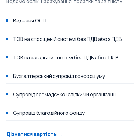
Ведемо облік, нарахування, податки та звітність.
Ведення ФОП
ТОВ на спрощеній системі без ПДВ або з ПДВ
ТОВ на загальній системі без ПДВ або з ПДВ
Бухгалтерський супровід консорціуму
Супровід громадської спілки чи організації
Супровід благодійного фонду
Дізнатися вартість →