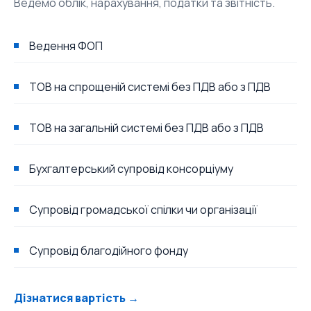
Ведемо облік, нарахування, податки та звітність.
Ведення ФОП
ТОВ на спрощеній системі без ПДВ або з ПДВ
ТОВ на загальній системі без ПДВ або з ПДВ
Бухгалтерський супровід консорціуму
Супровід громадської спілки чи організації
Супровід благодійного фонду
Дізнатися вартість →