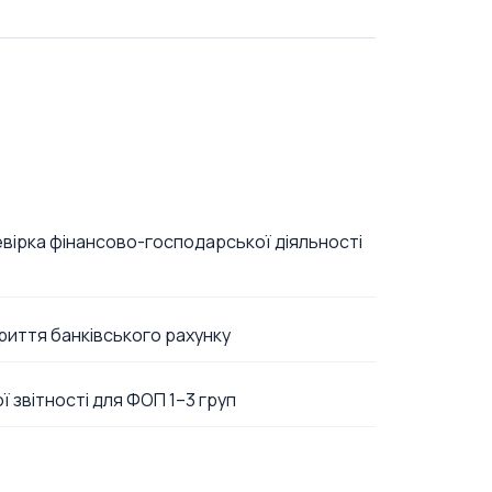
вірка фінансово-господарської діяльності
риття банківського рахунку
ї звітності для ФОП 1–3 груп