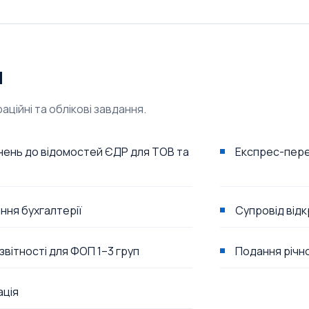
и
ційні та облікові завдання.
внень до відомостей ЄДР для ТОВ та
Експрес-пере
ня бухгалтерії
Супровід відк
вітності для ФОП 1–3 груп
Подання річно
ація