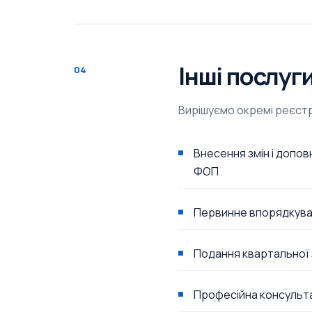
Інші послуг
04
Вирішуємо окремі реєстра
Внесення змін і допо
ФОП
Первинне впорядкуван
Подання квартальної з
Професійна консульт