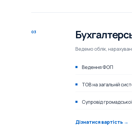
Бухгалтерсь
03
Ведемо облік, нарахуванн
Ведення ФОП
ТОВ на загальній сист
Супровід громадської 
Дізнатися вартість →