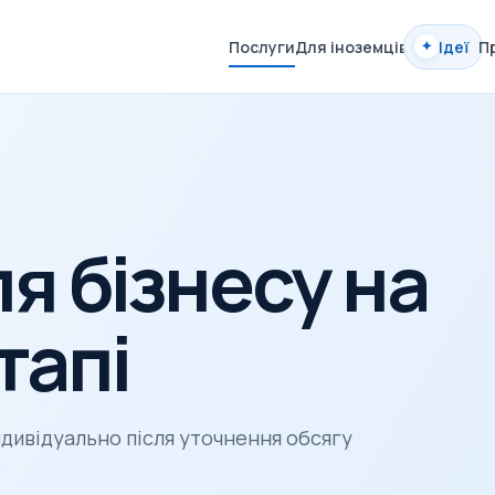
Послуги
Для іноземців
Ідеї
П
✦
я бізнесу на
тапі
ндивідуально після уточнення обсягу