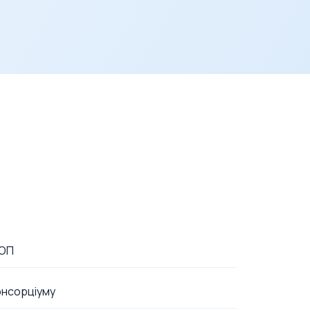
ФОП
онсорціуму