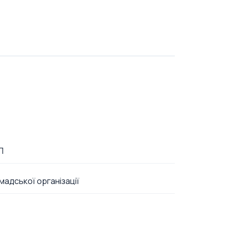
П
омадської організації