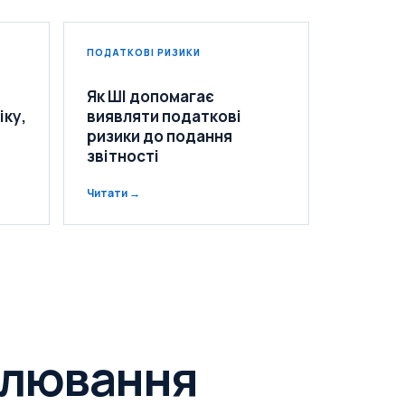
ПОДАТКОВІ РИЗИКИ
Як ШІ допомагає
іку,
виявляти податкові
ризики до подання
звітності
Читати →
улювання