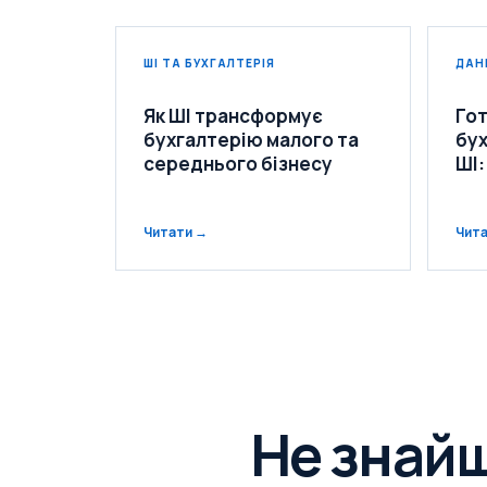
ШІ ТА БУХГАЛТЕРІЯ
ДАН
Як ШІ трансформує
Гот
бухгалтерію малого та
бух
середнього бізнесу
ШІ:
Читати →
Чит
Не знай