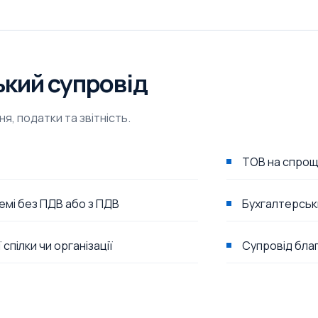
кий супровід
я, податки та звітність.
ТОВ на спрощ
емі без ПДВ або з ПДВ
Бухгалтерськ
спілки чи організації
Супровід бла