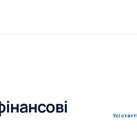
фінансові
Усі статт