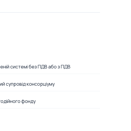
еній системі без ПДВ або з ПДВ
ий супровід консорціуму
годійного фонду