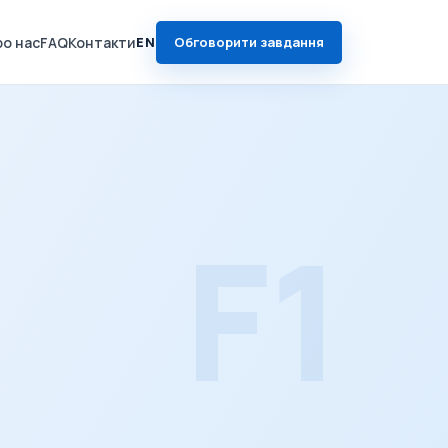
ро нас
FAQ
Контакти
EN
Обговорити завдання
F1