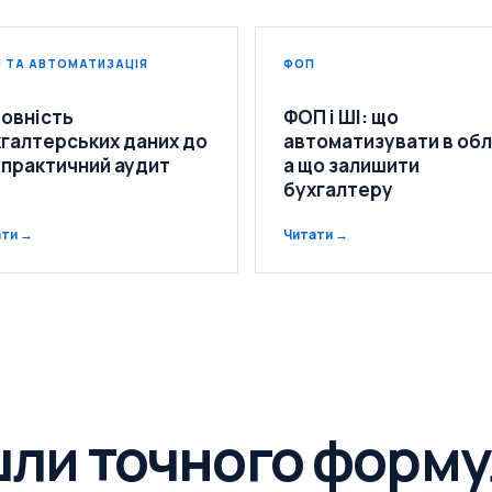
І ТА АВТОМАТИЗАЦІЯ
ФОП
овність
ФОП і ШІ: що
галтерських даних до
автоматизувати в обл
 практичний аудит
а що залишити
бухгалтеру
ати →
Читати →
шли точного форм