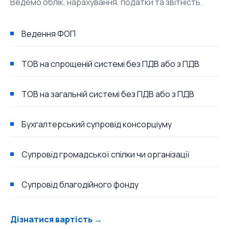
Ведемо облік, нарахування, податки та звітність.
Ведення ФОП
ТОВ на спрощеній системі без ПДВ або з ПДВ
ТОВ на загальній системі без ПДВ або з ПДВ
Бухгалтерський супровід консорціуму
Супровід громадської спілки чи організації
Супровід благодійного фонду
Дізнатися вартість →